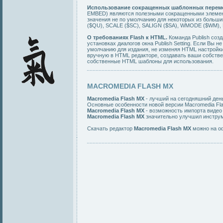
Использование сокращенных шаблонных пере
EMBED) являются полезными сокращенными элемент
значения не по умолчанию для некоторых из больш
($QU), SCALE ($SC), SALIGN ($SA), WMODE ($WM)
О требованиях Flash к HTML.
Команда Publish соз
установках диалогов окна Publish Setting. Если Вы 
умолчанию для издания, не изменяя HTML настройк
вручную в HTML редакторе, создавать ваши собстве
собственные HTML шаблоны для использования.
MACROMEDIA FLASH MX
Macromedia Flash MX
- лучший на сегодняшний день
Основные особенности новой версии Macromedia Fla
Macromedia Flash MX
- возможность импорта видео в
Macromedia Flash MX
значительно улучшил инструме
Скачать редактор
Macromedia Flash MX
можно на о