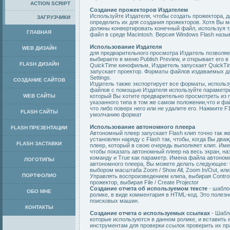
ACTION SCRIPT
Создание прожекторов Издателем
Используйте Издателя, чтобы создать прожектора, д
ЗАГРУЗЧИКИ
определить их для создания прожекторов. Хотя Вы м
должны конвертировать конечный файл, используя тр
ГЛАВНАЯ
файл в среде Macintosh. Версия Windows Flash назы
Использование Издателя
WEB ДИЗАЙН
для предварительного просмотра Издатель позволяе
выбираете в меню Publish Preview, и открывает его
FLASH ДИЗАЙН
QuickTime кинофильм, Издаетель запускает QuickTi
запускает проектор. Форматы файлов издаваемых дл
Settings.
СОЗДАНИЕ САЙТОВ
Издатель также экспортирует все форматы, исполь
файлов с помощью Издателя используйте параметры н
WEB САЙТЫ
который Вы хотите предварительно просмотреть из п
указанного типа в том же самом положении,что и фа
что либо поверх него или не удалите его. Нажмите 
FLASH САЙТЫ
умолчанию формат
Использование автономного плеера
FLASH ПРЕЗЕНТАЦИИ
Автономный плеер запускает Flash клип точно так же
установлен наряду с Flash так, чтобы, когда Вы два
FLASH ЗАСТАВКИ
плеер, который в свою очередь выполняет клип. Им
чтобы показать автономный плеер на весь экран, наз
команду и True как параметр. Имена файла автономног
ЛОГОТИПЫ
автономного плеера, Вы можете делать следующее: 
выбором масштаба Zoom / Show All, Zoom In/Out, или 
ПОРТФОЛИО
Управлять воспроизведением клипа, выбирая Control 
прожектор, выбирая File / Create Projector
Создание отчета об используемом тексте
- шабло
ОБО МНЕ
ролике, в виде комментария в HTML-код. Это полезн
поисковых машин.
КОНТАКТЫ
Создание отчета о используемых ссылках
- Шабл
которые используются в данном ролике, и вставить 
инструментам для проверки ссылок проверить их пр