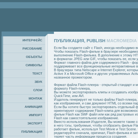
ПУБЛИКАЦИЯ, PUBLISH
MACROMEDIA 
ИНТЕРФЕЙС
Если Вы создаете сайт с Flash, иногда необходимо 
РИСОВАНИЕ
Чтобы показать Flash-фильм в браузере необходимо
выполнение Flash-фильма. В дополнение к этому H
ОБЪЕКТЫ
в форматах JPEG или GIF, чтобы показать ее, если у
Формат главного файла для содержимого Flash - форм
СИМВОЛЫ
поддерживает все функциональные интерактивные в
В браузерах типа Netscape и Internet Explorer, кото
ТЕКСТ
Active X в Microsoft Office и других управляемых A
названное прожектором.
ЗВУК
Формат файла Flash-плеера - открытый стандарт и 
формату Flash-плеера,
СЛОИ
Вы можете экспортировать клипы и создавать изобра
QuickTime, или AVI.
МОНТАЖ
Издатель генерирует не только файлы Flash-плеера
как изображения, и сам документ HTML со всеми п
АНИМАЦИЯ
Если Вы хотите быстро экспортировать отдельный ф
ориентируют содержание Flash-клипа для возможнос
фильм Flash как SWF файл или как ряд растровых и
ИМПОРТ
Flash как самостоятельное изображение.
Вместо использования Издателя, Вы можете также 
ЭКСПОРТ
в него тэгы, требуемые, чтобы отобразить фильм Fl
работает фильм, используя Test Movie и Test Scen
ПУБЛИКАЦИЯ
редактируйте сначала, оригинал, Flash-фильма и за
теряет часть информации процесса создания.