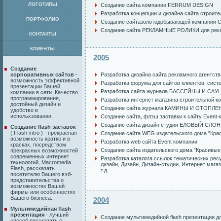
ЛОГОТИПЫ
Создание сайта компании FERRUM DESIGN
Разработка концепции и дизайна сайта строи
ПОРТФОЛИО
Создание сайтазолотодобывающей компании 
Создание сайта
РЕКЛАМНЫЕ РОЛИКИ
для рек
КОНТАКТЫ
КЛИЕНТЫ
2005
Создание
корпоративных сайтов
-
Разработка дизайна сайта рекламного агентств
возможность эффективной
Разработка форума для сайтов клиентов, сист
презентации Вашей
Разработка сайта журнала БАССЕЙНЫ И САУНЫ
компании в сети. Качество
программирования,
Разработка интернет магазина строительной к
достойный дизайн и
Создание сайта журнала КАМИНЫ И ОТОПЛЕНИ
удобство в
испольхзовании.
Создание сайта
,
флэш заставки к сайту
Event 
Создание сайта дизайн студии ЕЛОВЫЙ СЛОН
Создание flash заставок
( Flash-intro ) - прекрасная
Создание сайта WEG
издательского дома "Кра
возможность кратко и в
Разработка web сайта Event компании
красках, посредством
Создание сайта издательского дома "Красивые
прекрасных возможностей
современных интернет
Разработка каталога ссылок тематических ресу
технологий, Macromedia
дизайн
,
Дизайн
,
Дизайн-студии
,
Интернет мага
Flash, рассказать
т.д.
посетителю Вашего вэб-
представительства о
возможностях Вашей
фирмы или особенностях
Вашего бизнеса.
2004
Мультимедийная flash
презентация
- лучший
Создание мультимедийной flash презентации для
способ рассказать о