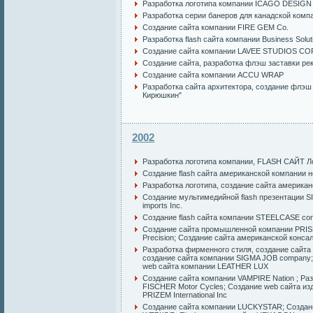
Разработка логотипа компании ICAGO DESIGN 
Разработка серии банеров для канадской комп
Создание сайта компании FIRE GEM Co.
Разработка flash сайта компании Business Solut
Создание сайта компании LAVEE STUDIOS C
Создание сайта
,
разработка флэш заставки
рек
Создание сайта компании ACCU WRAP
Разработка сайта архитектора
,
создание флэш 
Кирюшкин"
2002
Разработка логотипа компании
,
FLASH САЙТ
Л
Создание flash сайта американской компании 
Разработка логотипа
,
создание сайта америк
Создание мультимедийной flash презентации 
imports Inc.
Создание flash сайта компании STEELCASE cons
Создание сайта промышленной компании PR
Precision
;
Создание сайта американской конса
Разработка фирменного стиля
,
создание сайта
создание сайта компании SIGMA JOB company
web сайта компании LEATHER LUX
Создание сайта компании VAMPIRE Nation
;
Раз
FISCHER Motor Cycles
;
Создание web сайта из
PRIZEM International Inc
Создание сайта компании LUCKYSTAR
;
Создан