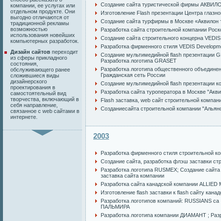
Создание сайта туристической фирмы АКВИ
компании, ее услугах или
отдельном продукте. Они
Изготовление Flash презентации Центра глазно
выгодно отличаются от
Создание сайта турфирмы в Москве «Аквилон т
традиционной рекламы
возможностью
Разработка сайта строительной компании Рос
использования новейших
Создание сайта строительного концерна VEDIS
компьютерных разработок.
Разработка фирменного стиля VEDIS Developm
Дизайн сайтов
переходит
Создание мультимедийной flash презентации 
из сферы прикладного
Разработка логотипа GRASET
состояния,
Разработка логотипа общественного объед
обслуживающего ранее
Гражданская сеть России
сложившиеся виды
дизайнерского
Создание мультимедийной flash презентации 
проектирования в
Разработка сайта туроператора в Москве "Акви
самостоятельный вид
творчества, включающий в
Flash заставка
,
web сайт строительной компан
себя направление,
Созданиесайта строительной компании "Альян
связанное с web сайтами в
интернете.
2003
Разработка фирменного стиля строительной к
Создание сайта
,
разработка флэш заставки
стр
Разработка логотипа
RUSMEX
;
Создание сайта
заставка сайта компании
Разработка сайта канадской компании ALLIED
Изготовление flash заставки к flash сайту кана
Разработка логотипов компаний: RUSSIANS ca
ПАЛЬМИРА
Разработка логотипа компании ДИАМАНТ
; Раз