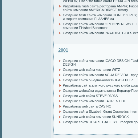
WЕBКОR
;
Flash заставка сайта HEXAGON reco
Разработка flash сайта ресторана AMPIR
;
Разра
сайта компании AMERICA DIRECT history
Создание flash сайта компании HONEY GIRLS
;
интернет-компании FLASHES.ca
Создание сайта компании OPTIONS NEWS LE
компании Finished Basement
Создание сайта компании PARADISE GIRLS exot
2001
Создание сайта компании ICAGO DESIGN
Flas
DESIGN
Создание web сайта компании WITZ
Создание сайта компании AGUA DE VIDA - про
Создание сайта о недвижимости IGOR PELZ
Разработка сайта элитного русского клуба 
Создание webсайта издательства Бератор-Пре
Создание web сайта STEVE PAPAS
Создание сайта компании LAURENTIDE
Разработка web сайта CASINO
Создание сайта Elizabeth Grant Cosmetics Intern
Создание web сайта компании SUNROCK
Создание сайта DU ART GALLERY - галерея пр