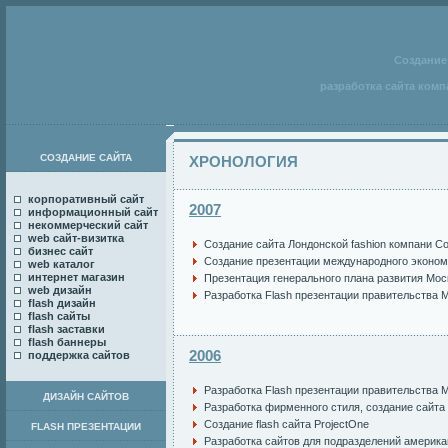
Создание 
разработка сайта комп
СОЗДАНИЕ САЙТА
ХРОНОЛОГИЯ
корпоративный сайт
2007
информационный сайт
некоммерческий сайт
web сайт-визитка
Создание сайта Лондонской fashion компани Cor
бизнес сайт
Создание презентации международного эконом
web каталог
интернет магазин
Презентация генерального плана развития Моск
web дизайн
Разработка Flash презентации правительства 
flash дизайн
flash сайты
flash заставки
flash баннеры
2006
поддержка сайтов
Разработка Flash презентации правительства 
ДИЗАЙН САЙТОВ
Разработка фирменного стиля
,
создание сайта
Создание flash сайта ProjectOne
FLASH ПРЕЗЕНТАЦИИ
Разработка сайтов для подразделений америк