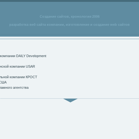
Создание сайтов, хронология 2006
разработка веб сайта компании, изготовление и создание web сайтов
компании
DAILY Development
анской компании USAR
тельной компании КРОСТ
 США
ламного агентства