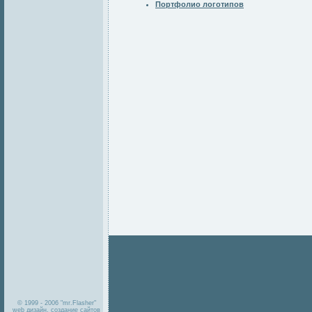
Портфолио логотипов
© 1999 - 2006 "mr.Flasher"
web дизайн, создание сайтов