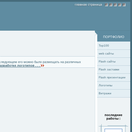
ПОРТФОЛИО
Top100
web сайты
Flash сайты
последующем его можно было размещать на различных
разработке логотипов . . .
Flash заставки
Flash презентации
Логотипы
Витражи
последние
работы :