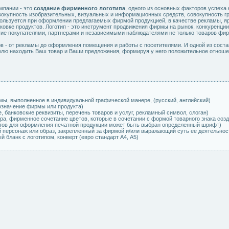
мпании - это
создание фирменного логотипа
, одного из основных факторов успеха 
совокупность изобразительных, визуальных и информационных средств, совокупность
пользуется при оформлении предлагаемых фирмой продукцией, в качестве рекламы, 
аковке продуктов. Логотип - это инструмент продвижения фирмы на рынок, конкуренци
е покупателями, партнерами и независимыми наблюдателями не только товаров фирмы
 - от рекламы до оформления помещения и работы с посетителями. И одной из соста
елю находить Ваш товар и Ваши предложения, формируя у него положительное отнош
:
мы, выполненное в индивидуальной графической манере, (русский, английский)
означение фирмы или продукта)
, банковские реквизиты, перечень товаров и услуг, рекламный символ, слоган)
тра, фирменное сочетание цветов, которые в сочетании с формой товарного знака со
ов для оформления печатной продукции может быть выбран определенный шрифт)
персонаж или образ, закрепленный за фирмой и/или выражающий суть ее деятельнос
 бланк с логотипом, конверт (евро стандарт А4, А5)