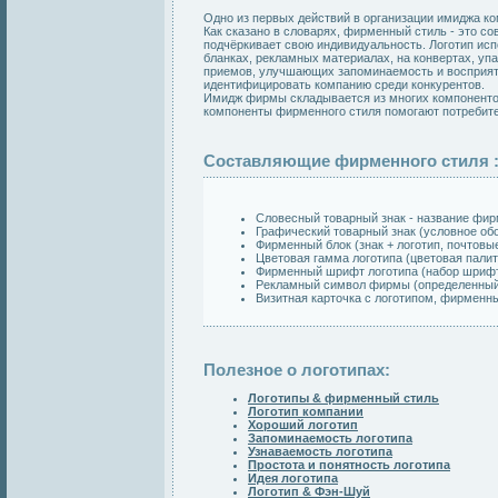
Одно из первых действий в организации имиджа ко
Как сказано в словарях, фирменный стиль - это 
подчёркивает свою индивидуальность. Логотип ис
бланках, рекламных материалах, на конвертах, уп
приемов, улучшающих запоминаемость и восприяти
идентифицировать компанию среди конкурентов.
Имидж фирмы складывается из многих компонентов
компоненты фирменного стиля помогают потребит
Составляющие фирменного стиля 
Словесный товарный знак - название фир
Графический товарный знак (условное об
Фирменный блок (знак + логотип, почтовые
Цветовая гамма логотипа (цветовая пали
Фирменный шрифт логотипа (набор шрифт
Рекламный символ фирмы (определенный 
Визитная карточка с логотипом, фирменный
Полезное о логотипах:
Логотипы & фирменный стиль
Логотип компании
Хороший логотип
Запоминаемость логотипа
Узнаваемость логотипа
Простота и понятность логотипа
Идея логотипа
Логотип & Фэн-Шуй