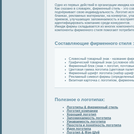
Одно из первых действий в организации имиджа ко
Как сказано в словарях, фирменный стиль - это 
подчёркивает свою индивидуальность. Логотип ис
бланках, рекламных материалах, на конвертах, уп
приемов, улучшающих запоминаемость и восприяти
идентифицировать компанию среди конкурентов.
Имидж фирмы складывается из многих компонентов
компоненты фирменного стиля помогают потребит
Составляющие фирменного стиля 
Словесный товарный знак - название фир
Графический товарный знак (условное об
Фирменный блок (знак + логотип, почтовые
Цветовая гамма логотипа (цветовая пали
Фирменный шрифт логотипа (набор шрифт
Рекламный символ фирмы (определенный 
Визитная карточка с логотипом, фирменный
Полезное о логотипах:
Логотипы & фирменный стиль
Логотип компании
Хороший логотип
Запоминаемость логотипа
Узнаваемость логотипа
Простота и понятность логотипа
Идея логотипа
Логотип & Фэн-Шуй