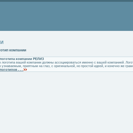
ИИ
отип компании
 логотипа компании РЕЛИЗ
нты логотипа вашей компании должны ассоциироваться именно с вашей компанией. Лог
 узнаваемым, приятным на глаз, с оригинальной, но простой идеей, и конечно же гра
логотипов . . .