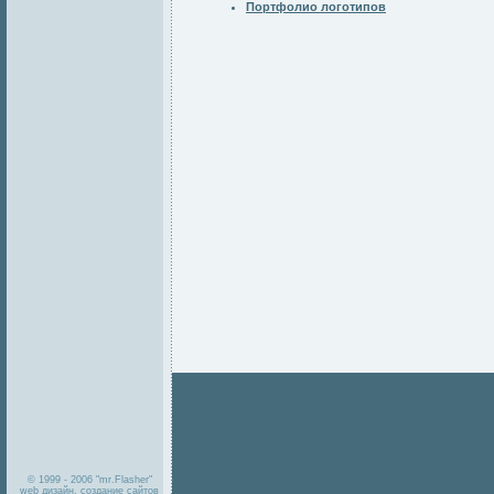
Портфолио логотипов
© 1999 - 2006 "mr.Flasher"
web дизайн, создание сайтов