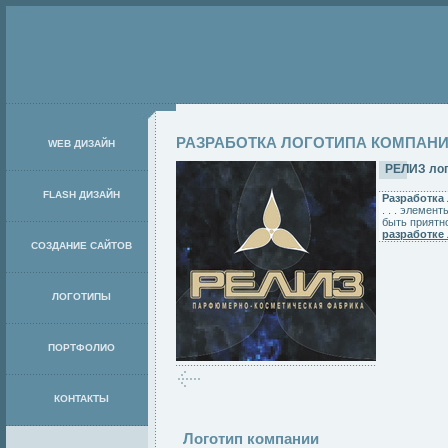
РАЗРАБОТКА ЛОГОТИПА КОМПАН
WEB ДИЗАЙН
РЕЛИЗ лог
FLASH ДИЗАЙН
Разработка
. . . элеме
быть приятно
разработке 
СОЗДАНИЕ САЙТОВ
ЛОГОТИПЫ
ПОРТФОЛИО
КОНТАКТЫ
Логотип компании