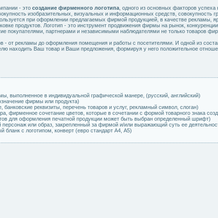
мпании - это
создание фирменного логотипа
, одного из основных факторов успеха 
совокупность изобразительных, визуальных и информационных средств, совокупность
пользуется при оформлении предлагаемых фирмой продукцией, в качестве рекламы, 
аковке продуктов. Логотип - это инструмент продвижения фирмы на рынок, конкуренци
е покупателями, партнерами и независимыми наблюдателями не только товаров фирмы
 - от рекламы до оформления помещения и работы с посетителями. И одной из соста
елю находить Ваш товар и Ваши предложения, формируя у него положительное отнош
:
мы, выполненное в индивидуальной графической манере, (русский, английский)
означение фирмы или продукта)
, банковские реквизиты, перечень товаров и услуг, рекламный символ, слоган)
тра, фирменное сочетание цветов, которые в сочетании с формой товарного знака со
ов для оформления печатной продукции может быть выбран определенный шрифт)
персонаж или образ, закрепленный за фирмой и/или выражающий суть ее деятельнос
 бланк с логотипом, конверт (евро стандарт А4, А5)