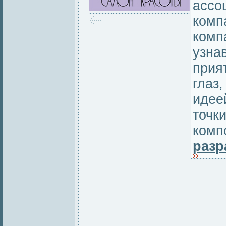
ассо
комп
комп
узна
прия
глаз,
идее
точк
комп
разр