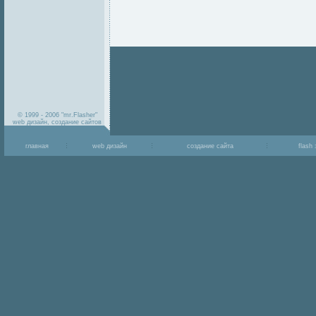
© 1999 - 2006 "mr.Flasher"
web дизайн, создание сайтов
главная
web дизайн
создание сайта
flash