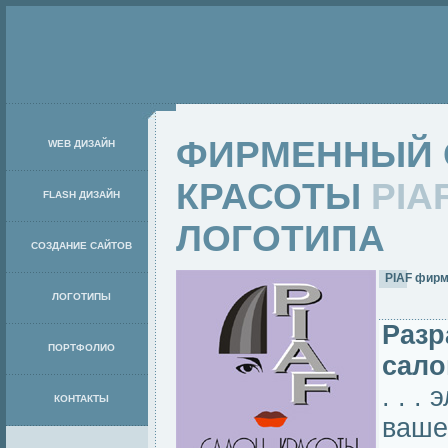
ФИРМЕННЫЙ 
WEB ДИЗАЙН
КРАСОТЫ
PIA
FLASH ДИЗАЙН
ЛОГОТИПА
СОЗДАНИЕ САЙТОВ
PIAF фирм
ЛОГОТИПЫ
Разр
ПОРТФОЛИО
сало
. . 
КОНТАКТЫ
ваше