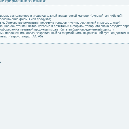
е фирменного стиля:
ирмы, выполненное в индивидуальной графической манере, (русский, английский)
обозначение фирмы или продукта)
вые, банковские реквизиты, перечень товаров и услуг, рекламный символ, слоган)
енное сочетание цветов, которые в сочетании с формой товарного знака создают оп
 оформления печатной продукции может быть выбран определенный шрифт)
ый персонаж или образ, закрепленный за фирмой и/или выражающий суть ее деятельн
нверт (евро стандарт А4, А5)
и