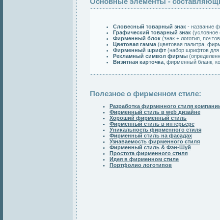
Основные элементы - составляющи
Словесный товарный знак
- название ф
Графический товарный знак
(условное 
Фирменный блок
(знак + логотип, почто
Цветовая гамма
(цветовая палитра, фирм
Фирменный шрифт
(набор шрифтов для
Рекламный символ фирмы
(определенн
Визитная карточка
, фирменный бланк, ко
Полезное о фирменном стиле:
Разработка фирменного стиля компани
Фирменный стиль в web дизайне
Хороший фирменный стиль
Фирменный стиль в интерьере
Уникальность фирменного стиля
Фирменный стиль на фасадах
Узнаваемость фирменного стиля
Фирменный стиль & Фэн-Шуй
Простота фирменного стиля
Идея в фирменном стиле
Портфолио логотипов