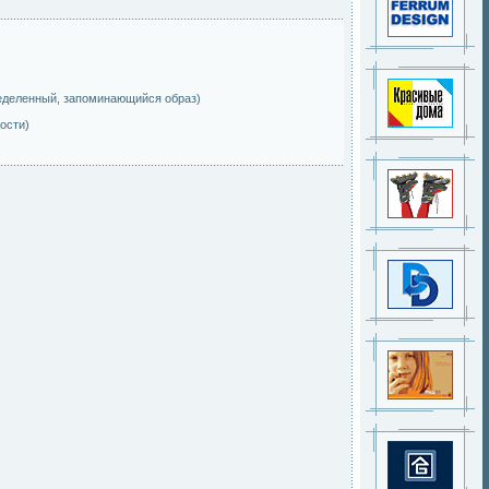
ределенный, запоминающийся образ)
ости)