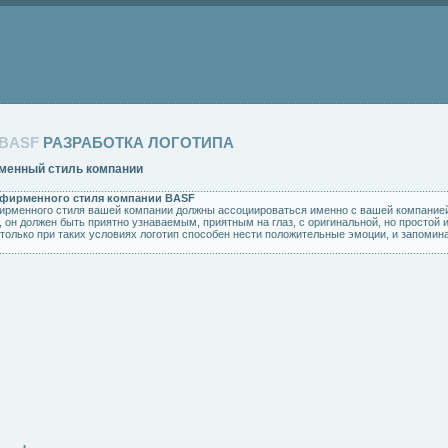
BASF
РАЗРАБОТКА ЛОГОТИПА
енный стиль компании
 фирменного стиля компании BASF
рменного стиля вашей компании должны ассоциироваться именно с вашей компанией
он должен быть приятно узнаваемым, приятным на глаз, с оригинальной, но простой и
 только при таких условиях логотип способен нести положительные эмоции, и запомин