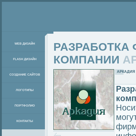
РАЗРАБОТКА
WEB ДИЗАЙН
КОМПАНИИ
А
FLASH ДИЗАЙН
АРКАДИЯ 
СОЗДАНИЕ САЙТОВ
Разр
ЛОГОТИПЫ
ком
Носи
ПОРТФОЛИО
могут
КОНТАКТЫ
фирм