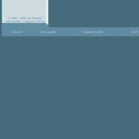
© 1999 - 2006 "mr.Flasher"
web дизайн, создание сайтов
главная
web дизайн
создание сайта
flash