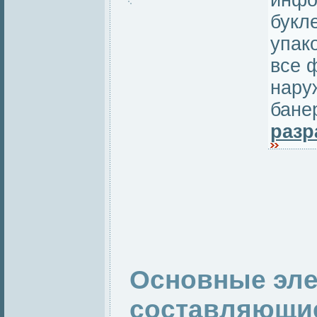
инфо
букле
упак
все 
нару
бане
разр
Основные эле
составляющие