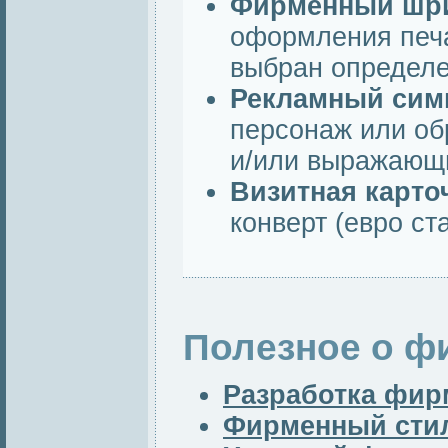
Фирменный шр
оформления печа
выбран определ
Рекламный си
персонаж или об
и/или выражающи
Визитная карто
конверт (евро ст
Полезное о ф
Разработка фир
Фирменный стил