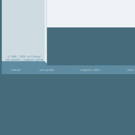
© 1999 - 2006 "mr.Flasher"
web дизайн, создание сайтов
главная
web дизайн
создание сайта
flash