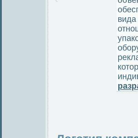
объе
обес
вида
отно
упак
обор
рекл
кото
инди
разр