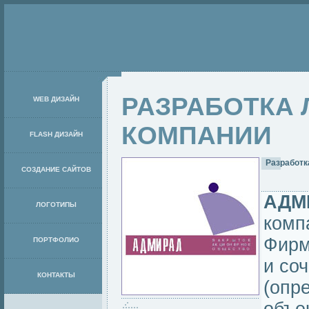
РАЗРАБОТКА 
WEB ДИЗАЙН
КОМПАНИИ
FLASH ДИЗАЙН
Разработк
СОЗДАНИЕ САЙТОВ
АДМ
ЛОГОТИПЫ
комп
Фирм
ПОРТФОЛИО
и со
КОНТАКТЫ
(опр