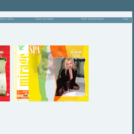
flash сайты
flash заставки
flash презентации
map