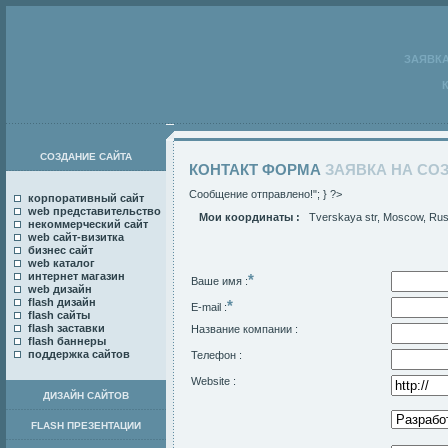
ЗАЯВКА
СОЗДАНИЕ САЙТА
КОНТАКТ ФОРМА
ЗАЯВКА НА СО
Сообщение отправлено!"; } ?>
корпоративный сайт
web представительство
Мои координаты :
Tverskaya str, Moscow, Rus
некоммерческий сайт
web сайт-визитка
бизнес сайт
web каталог
интернет магазин
*
Ваше имя :
web дизайн
flash дизайн
*
E-mail :
flash сайты
flash заставки
Название компании :
flash баннеры
поддержка сайтов
Телефон :
Website :
ДИЗАЙН САЙТОВ
FLASH ПРЕЗЕНТАЦИИ